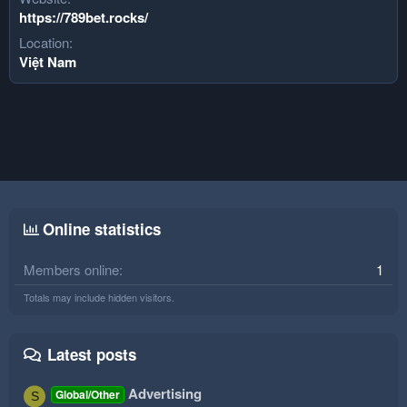
https://789bet.rocks/
Location
Việt Nam
Online statistics
Members online
1
Totals may include hidden visitors.
Latest posts
Advertising
Global/Other
S