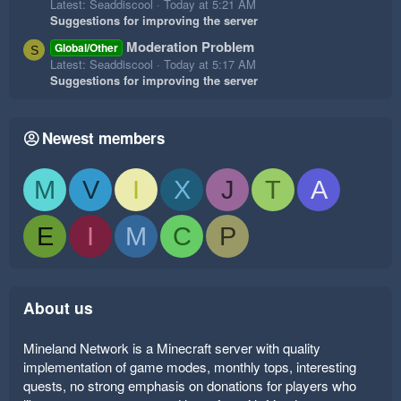
Latest: Seaddiscool
Today at 5:21 AM
Suggestions for improving the server
Moderation Problem
Global/Other
S
Latest: Seaddiscool
Today at 5:17 AM
Suggestions for improving the server
Newest members
M
V
I
X
J
T
A
E
I
M
C
P
About us
Mineland Network is a Minecraft server with quality
implementation of game modes, monthly tops, interesting
quests, no strong emphasis on donations for players who