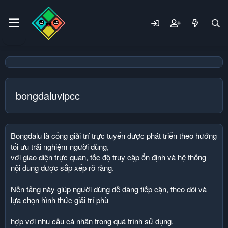
bongdaluvipcc
Bongdalu là cổng giải trí trực tuyến được phát triển theo hướng
tối ưu trải nghiệm người dùng,
với giao diện trực quan, tốc độ truy cập ổn định và hệ thống
nội dung được sắp xếp rõ ràng.
Nền tảng này giúp người dùng dễ dàng tiếp cận, theo dõi và
lựa chọn hình thức giải trí phù
hợp với nhu cầu cá nhân trong quá trình sử dụng.