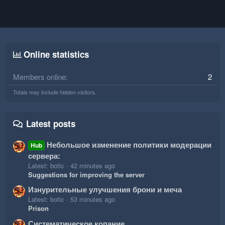
Online statistics
Members online
2
Totals may include hidden visitors.
Latest posts
Небольшое изменение политики модерации
Hub
сервера:
Latest: botic
42 minutes ago
Suggestions for improving the server
Изнурительные улучшения брони и меча
Latest: botic
53 minutes ago
Prison
Систематическое копание