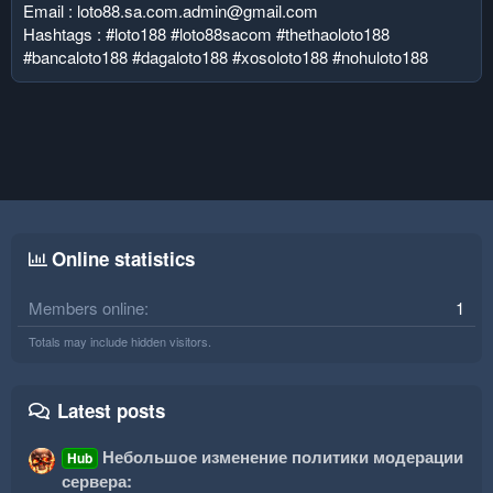
Email :
loto88.sa.com.admin@gmail.com
Hashtags : #loto188 #loto88sacom #thethaoloto188
#bancaloto188 #dagaloto188 #xosoloto188 #nohuloto188
Online statistics
Members online
1
Totals may include hidden visitors.
Latest posts
Небольшое изменение политики модерации
Hub
сервера: