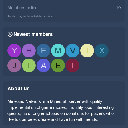
Members online
10
Totals may include hidden visitors.
Newest members
Y
H
E
M
V
I
X
J
T
A
E
I
About us
Mineland Network is a Minecraft server with quality
implementation of game modes, monthly tops, interesting
quests, no strong emphasis on donations for players who
like to compete, create and have fun with friends.