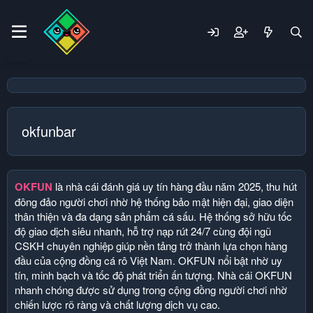
okfunbar
OKFUN
là nhà cái đánh giá uy tín hàng đầu năm 2025, thu hút
đông đảo người chơi nhờ hệ thống bảo mật hiện đại, giao diện
thân thiện và đa dạng sản phẩm cá sấu. Hệ thống sở hữu tốc
độ giao dịch siêu nhanh, hỗ trợ nạp rút 24/7 cùng đội ngũ
CSKH chuyên nghiệp giúp nền tảng trở thành lựa chọn hàng
đầu của cộng đồng cá rô Việt Nam. OKFUN nổi bật nhờ uy
tín, minh bạch và tốc độ phát triển ấn tượng. Nhà cái OKFUN
nhanh chóng được sử dụng trong cộng đồng người chơi nhờ
chiến lược rõ ràng và chất lượng dịch vụ cao.