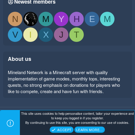
Newest members
N
M
Y
H
E
M
V
I
X
J
T
About us
Mineland Network is a Minecraft server with quality
implementation of game modes, monthly tops, interesting
quests, no strong emphasis on donations for players who
like to compete, create and have fun with friends.
This site uses cookies to help personalise content, tailor your experience and
Mineland Dark
Terms and rules
Privacy policy
Help
to keep you logged in if you register.
Home
R
By continuing to use this site, you are consenting to our use of cookies.
S
Copyright ©
. All Rights Reserved.
Mineland Network
S
ACCEPT
LEARN MORE…