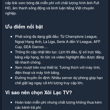
cấp link xem bóng đá miễn phí với chất lượng hình ảnh Full
HD, âm thanh sống động và bình luận tiếng Việt chuyên
nghiệp.
Ưu điểm nổi bật​
Phát sóng đa dạng giải đấu: Từ Champions League,
Ngoại Hạng Anh, La Liga, Serie A đến V-League, AFF
Cup, SEA Games…
Thông tin cập nhật liên tục: Lịch thi đấu, tỷ số trực tiếp,
bảng xếp hạng, tin tức và video highlight đều được đăng
tải nhanh chóng.
Xem mượt trên mọi thiết bị: Tương thích với máy tính,
điện thoại và máy tính bảng.
Đường truyền ổn định: Nhiều server dự phòng giúp hạn
chế giật lag ngay cả khi lượng truy cập lớn.
Vì sao nên chọn Xôi Lạc TV?​
Hoàn toàn miễn phí nhưng chất lượng không thua kém
các kênh trả phí.