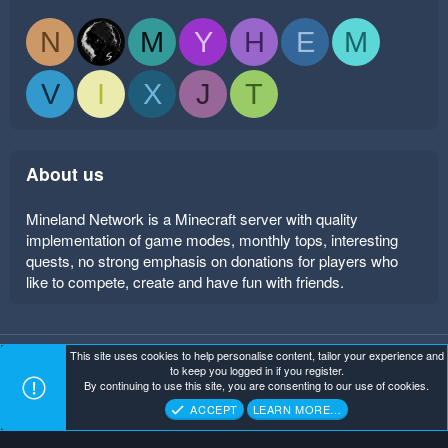
N
M
Y
H
E
M
V
I
X
J
T
About us
Mineland Network is a Minecraft server with quality
implementation of game modes, monthly tops, interesting
quests, no strong emphasis on donations for players who
like to compete, create and have fun with friends.
This site uses cookies to help personalise content, tailor your experience and
Mineland Dark
Terms and rules
Privacy policy
Help
to keep you logged in if you register.
Home
R
By continuing to use this site, you are consenting to our use of cookies.
S
Copyright ©
. All Rights Reserved.
Mineland Network
S
ACCEPT
LEARN MORE…