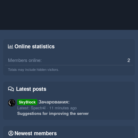
Online statistics
Members online
2
Totals may include hidden visitors.
Latest posts
Зачарования:
SkyBlock
Latest: Spectr4l
11 minutes ago
Suggestions for improving the server
Newest members