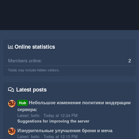
Online statistics
Members online
2
Totals may include hidden visitors.
Latest posts
Небольшое изменение политики модерации
Hub
сервера:
Latest: botic
Today at 12:24 PM
Suggestions for improving the server
Изнурительные улучшения брони и меча
Latest: botic
Today at 12:13 PM