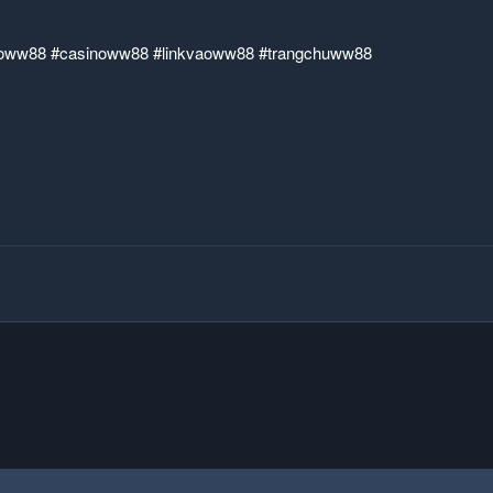
aoww88 #casinoww88 #linkvaoww88 #trangchuww88