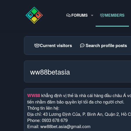
FORUMS
MEMBERS
Current visitors
Search profile posts
ww88betasia
WW88
khẳng định vị thế là nhà cái hàng đầu châu Á 
tiến nhằm đảm bảo quyền lợi tối đa cho người chơi.
Thông tin liên hệ:
Địa chỉ: 43 Lương Định Của, P. Bình An, Quận 2, Hồ 
Phone: 0933 678 679
Email:
ww88bet.asia@gmail.com