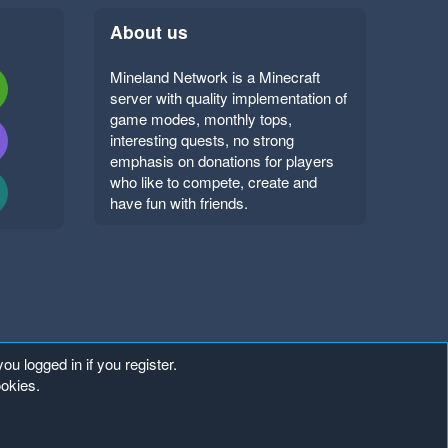
About us
Mineland Network is a Minecraft
server with quality implementation of
game modes, monthly tops,
interesting quests, no strong
emphasis on donations for players
who like to compete, create and
have fun with friends.
ou logged in if you register.
ookies.
Copyright ©
. All Rights Reserved.
Mineland Network