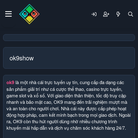
ok9show
ok9
là một nhà cái trực tuyến uy tín, cung cấp đa dạng các
sản phẩm giải trí như cá cược thể thao, casino trực tuyến,
game slot và xổ số. Với giao diện thân thiện, tốc độ truy cập
nhanh và bảo mật cao, OK9 mang đến trải nghiệm mượt mà
và an toàn cho người chơi. Nhà cái này được cấp phép hoạt
động hợp pháp, cam kết minh bạch trong mọi giao dịch. Ngoài
ra, OK9 còn thu hút người dùng nhờ nhiều chương trình
khuyến mãi hấp dẫn và dịch vụ chăm sóc khách hàng 24/7.