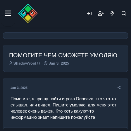
ПОМОГИТЕ ЧЕМ СМОЖЕТЕ УМОЛЯЮ
T
S
ShadowVoid77
Jan 3, 2025
h
t
r
a
e
r
a
t
Jan 3, 2025
d
d
s
a
Помогите, я прошу найти игрока Dennava, кто что-то
t
t
слышал, или видел. Пишите умоляю, для меня этот
a
e
r
человек очень важен. Кто хоть какуют-то
t
информацию знает напишите пожалуйста
e
r