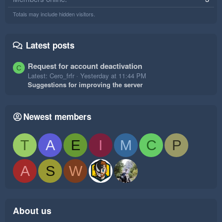
Totals may include hidden visitors.
Latest posts
Request for account deactivation
C
Latest: Cero_frfr
Yesterday at 11:44 PM
Suggestions for improving the server
Newest members
T
A
E
I
M
C
P
A
S
W
About us